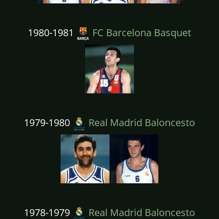
1980-1981
FC Barcelona Basquet
1979-1980
Real Madrid Baloncesto
1978-1979
Real Madrid Baloncesto