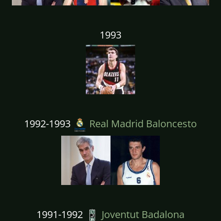
1993
1992-1993
Real Madrid Baloncesto
1991-1992
Joventut Badalona