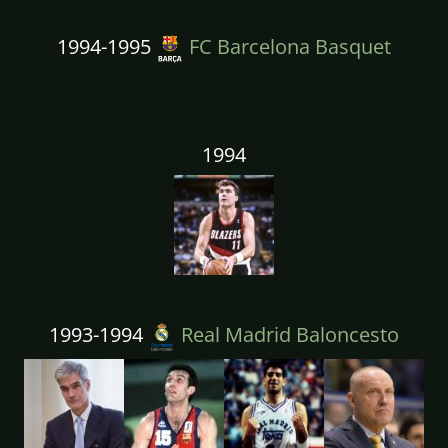
1994-1995
FC Barcelona Basquet
1994
1993-1994
Real Madrid Baloncesto