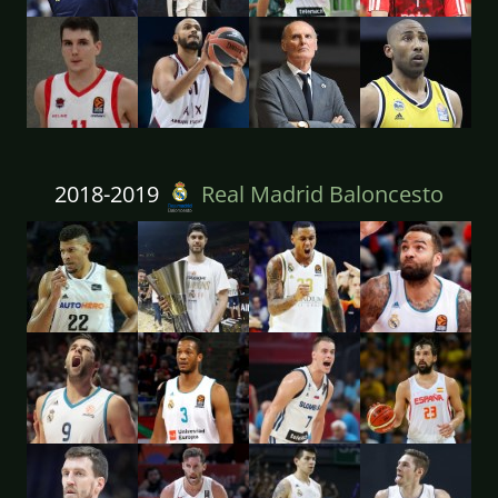
2018-2019
Real Madrid Baloncesto