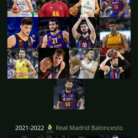
2021-2022
Real Madrid Baloncesto