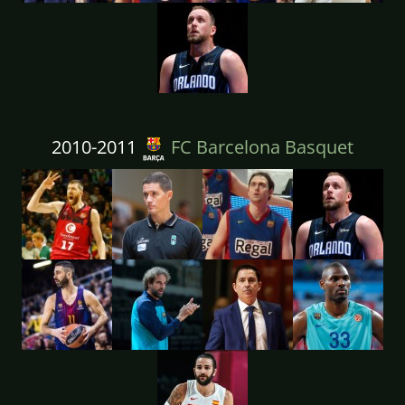
2010-2011
FC Barcelona Basquet