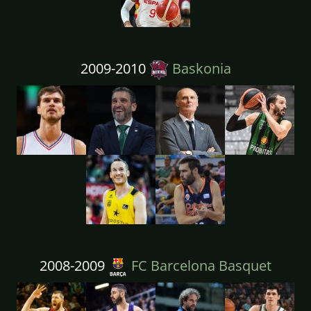
2009-2010
Baskonia
2008-2009
FC Barcelona Basquet