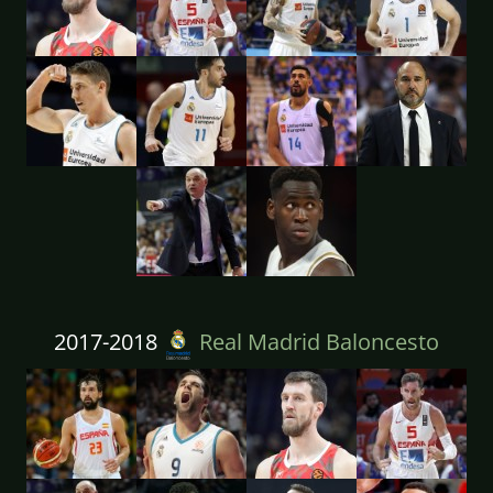
2017-2018
Real Madrid Baloncesto