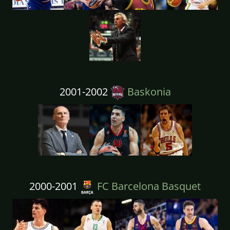
2001-2002
Baskonia
2000-2001
FC Barcelona Basquet