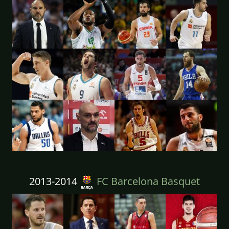
2013-2014
FC Barcelona Basquet