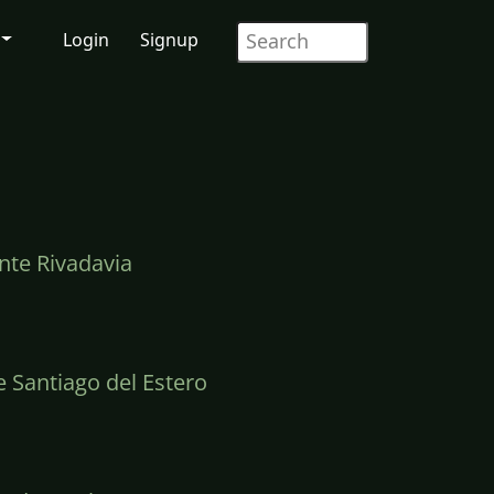
Login
Signup
te Rivadavia
 Santiago del Estero