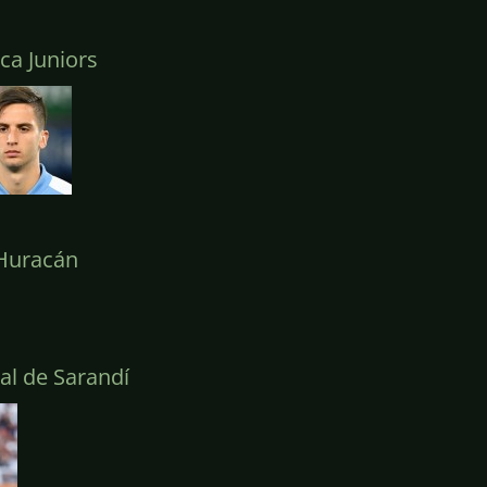
a Juniors
uracán
l de Sarandí