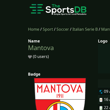
Home
/
Sport
/
Soccer
/
Italian Serie B
/
Man
Name
Logo
Mantova
(0 users)
Badge
09
16
22