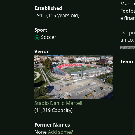
Mantov
Established
Footba
1911 (115 years old)
e fina
Sport
Dal pu
Soccer
unico;
Venue
Team
Stadio Danilo Martelli
(11,219 Capacity)
Former Names
None
Add some?