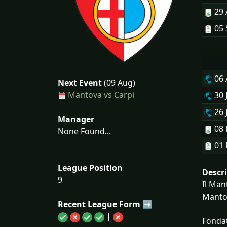
29
05 
06
Next Event
(09 Aug)
Mantova vs Carpi
30 
26 
Manager
08
None Found...
01
League Position
Descr
9
Il Man
Mantov
Recent League Form ➡
|
Fondat