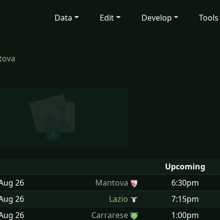
Data
Edit
Develop
Tools
tova
Upcoming
 Aug
26
Mantova
6:30pm
 Aug
26
Lazio
7:15pm
 Aug
26
Carrarese
1:00pm