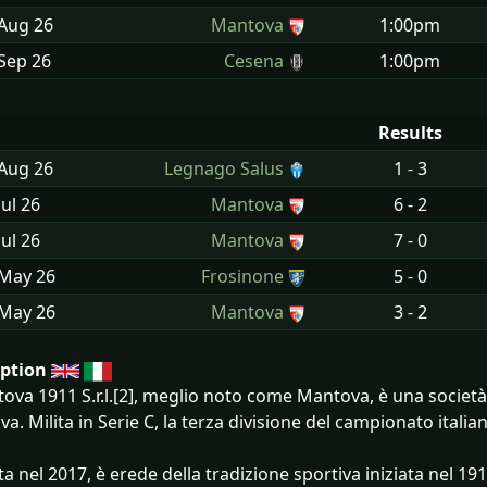
 Aug
26
Mantova
1:00pm
Sep
26
Cesena
1:00pm
Results
 Aug
26
Legnago Salus
1 - 3
Jul
26
Mantova
6 - 2
Jul
26
Mantova
7 - 0
 May
26
Frosinone
5 - 0
 May
26
Mantova
3 - 2
iption
tova 1911 S.r.l.[2], meglio noto come Mantova, è una società c
a. Milita in Serie C, la terza divisione del campionato italia
a nel 2017, è erede della tradizione sportiva iniziata nel 19