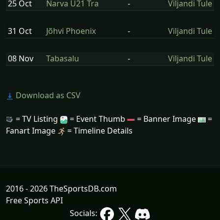
25 Oct
Narva U21 Tra
-
Viljandi Tule
31 Oct
Jõhvi Phoenix
-
Viljandi Tule
08 Nov
Tabasalu
-
Viljandi Tule
Download as CSV
= TV Listing
= Event Thumb
= Banner Image
=
Fanart Image
= Timeline Details
2016 - 2026 TheSportsDB.com
Free Sports API
Socials: