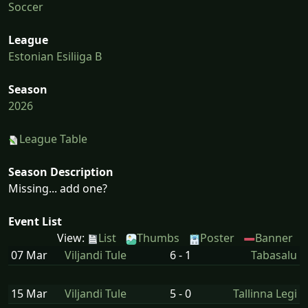
Soccer
League
Estonian Esiliiga B
Season
2026
League Table
Season Description
Missing... add one?
Event List
View:
List
Thumbs
Poster
Banner
07 Mar
Viljandi Tule
6 - 1
Tabasalu
15 Mar
Viljandi Tule
5 - 0
Tallinna Legi