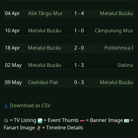
04 Apr
ASA Târgu Mur
1 - 4
Metalul Buzău
10 Apr
Metalul Buzău
1 - 0
Câmpulung Mus
18 Apr
Metalul Buzău
2 - 0
Politehnica I
02 May
Metalul Buzău
1 - 3
Slatina
09 May
Ceahlăul Piat
0 - 3
Metalul Buzău
Download as CSV
= TV Listing
= Event Thumb
= Banner Image
=
Fanart Image
= Timeline Details