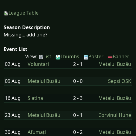
League Table
Season Description
Missing... add one?
Event List
View:
List
Thumbs
Poster
Banner
02 Aug
Voluntari
2 - 1
Metalul Buzău
09 Aug
Metalul Buzău
0 - 0
Sepsi OSK
16 Aug
Slatina
2 - 3
Metalul Buzău
23 Aug
Metalul Buzău
0 - 1
Corvinul Hune
30 Aug
Afumați
0 - 2
Metalul Buzău