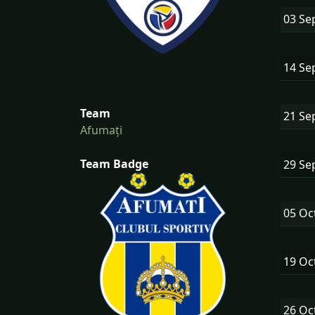
03 Se
14 Se
Team
21 Se
Afumați
Team Badge
29 Se
05 Oc
19 Oc
26 Oc