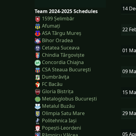
14 D
Team 2024-2025 Schedules
1599 Șelimbăr
Afumați
22 Fe
ASA Târgu Mureș
Bihor Oradea
Cetatea Suceava
01 M
Chindia Târgoviște
Concordia Chiajna
CSA Steaua Bucureşti
09 M
Dumbrăviţa
FC Bacău
Gloria Bistrița
15 M
Metaloglobus București
Metalul Buzău
29 M
Olimpia Satu Mare
Politehnica Iași
Popești-Leordeni
05 Ap
Râmnicu Vâlcea