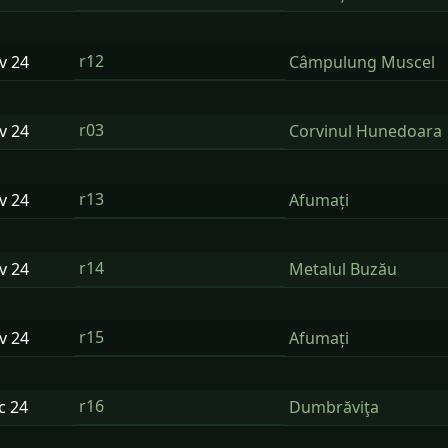
r12
ov
24
Câmpulung Muscel
r03
ov
24
Corvinul Hunedoara
r13
ov
24
Afumați
r14
ov
24
Metalul Buzău
r15
ov
24
Afumați
r16
ec
24
Dumbrăviţa