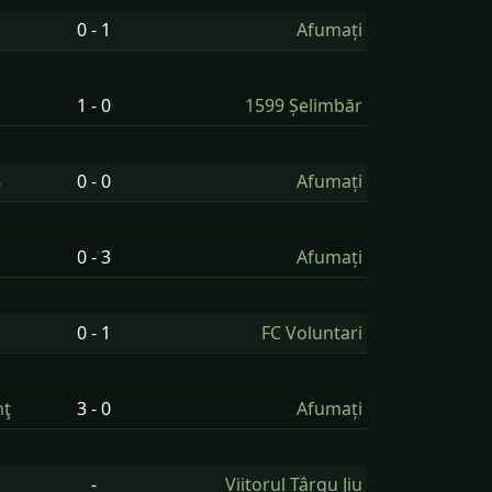
0 - 1
Afumați
1 - 0
1599 Șelimbăr
8
0 - 0
Afumați
0 - 3
Afumați
0 - 1
FC Voluntari
mţ
3 - 0
Afumați
-
Viitorul Târgu Jiu