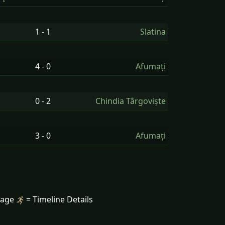
1 - 1
Slatina
4 - 0
Afumați
0 - 2
Chindia Târgoviște
3 - 0
Afumați
mage
= Timeline Details