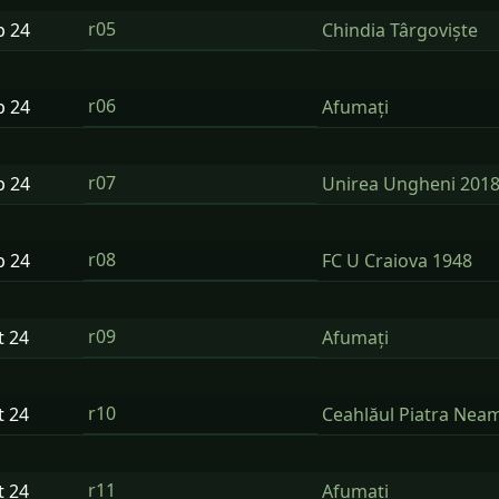
r05
p
24
Chindia Târgoviște
r06
p
24
Afumați
r07
p
24
Unirea Ungheni 201
r08
p
24
FC U Craiova 1948
r09
t
24
Afumați
r10
t
24
Ceahlăul Piatra Nea
r11
t
24
Afumați