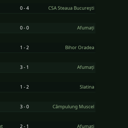
0 - 4
CSA Steaua Bucureşti
0 - 0
Afumați
1 - 2
Bihor Oradea
3 - 1
Afumați
1 - 2
Slatina
3 - 0
Câmpulung Muscel
mţ
2 - 1
Afumați