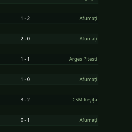
1 - 2
Afumați
2 - 0
Afumați
1 - 1
Arges Pitesti
1 - 0
Afumați
3 - 2
CSM Reşiţa
0 - 1
Afumați