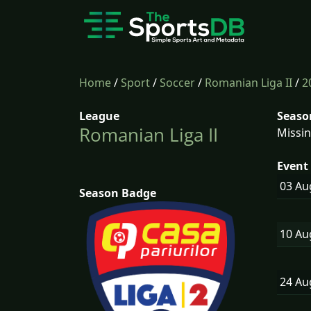
Home
/
Sport
/
Soccer
/
Romanian Liga II
/
2
League
Seaso
Romanian Liga II
Missin
Event 
03 A
Season Badge
10 A
24 A