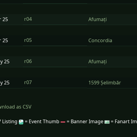
r04
r
25
Afumați
r05
r
25
Concordia
r06
ay
25
Afumați
r07
ay
25
1599 Șelimbăr
nload as CSV
 Listing
= Event Thumb
= Banner Image
= Fanart I