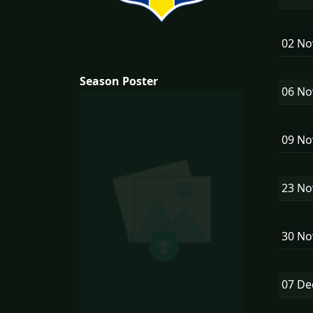
02 N
Season Poster
06 N
09 N
23 N
30 N
07 D