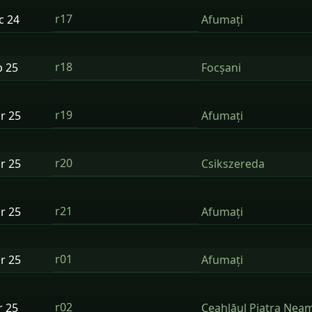
r17
ec
24
Afumați
r18
b
25
Focșani
r19
ar
25
Afumați
r20
ar
25
Csikszereda
r21
ar
25
Afumați
r01
ar
25
Afumați
r02
r
25
Ceahlăul Piatra Nea