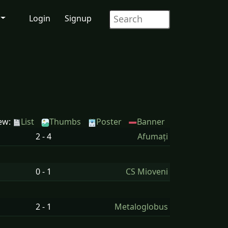
Login
Signup
ew:
List
Thumbs
Poster
Banner
2 - 4
Afumați
0 - 1
CS Mioveni
2 - 1
Metaloglobus