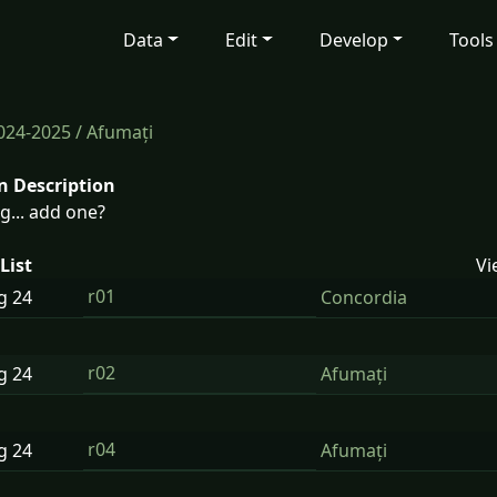
Data
Edit
Develop
Tools
024-2025
/ Afumați
n Description
g... add one?
List
Vi
r01
ug
24
Concordia
r02
ug
24
Afumați
r04
ug
24
Afumați