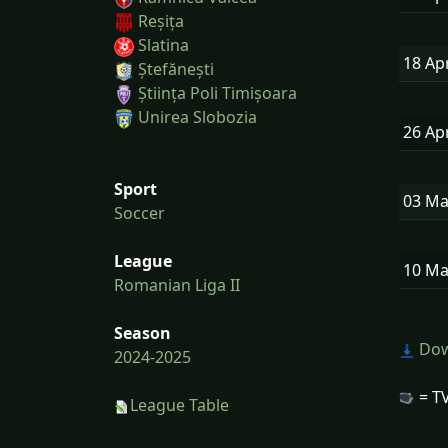
Reșița
Slatina
18 Ap
Ștefănești
Știința Poli Timișoara
Unirea Slobozia
26 Ap
Sport
03 M
Soccer
League
10 M
Romanian Liga II
Season
Dow
2024-2025
= TV
League Table