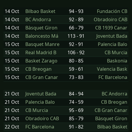
14 Oct
Bilbao Basket
94 - 93
Fundación CB
14 Oct
BC Andorra
92 - 89
Obradoiro CAB
14 Oct
Bàsquet Giron
66 - 79
CB 1939 Canar
14 Oct
Baloncesto Má
113 - 91
Joventut Bada
15 Oct
Basquet Manre
92 - 91
Palencia Balo
15 Oct
Real Madrid B
106 - 92
CB Murcia
15 Oct
Basket Zarago
80 - 85
Baskonia
15 Oct
CB Breogan
59 - 61
Valencia Bask
15 Oct
CB Gran Canar
73 - 83
FC Barcelona
21 Oct
Joventut Bada
84 - 94
BC Andorra
21 Oct
Palencia Balo
74 - 59
CB Breogan
21 Oct
CB Murcia
95 - 69
CB Gran Canar
21 Oct
Obradoiro CAB
85 - 79
Bàsquet Giron
22 Oct
FC Barcelona
91 - 82
Bilbao Basket