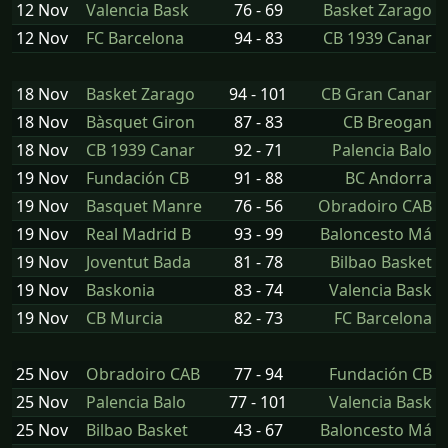
12 Nov
Valencia Bask
76 - 69
Basket Zarago
12 Nov
FC Barcelona
94 - 83
CB 1939 Canar
18 Nov
Basket Zarago
94 - 101
CB Gran Canar
18 Nov
Bàsquet Giron
87 - 83
CB Breogan
18 Nov
CB 1939 Canar
92 - 71
Palencia Balo
19 Nov
Fundación CB
91 - 88
BC Andorra
19 Nov
Basquet Manre
76 - 56
Obradoiro CAB
19 Nov
Real Madrid B
93 - 99
Baloncesto Má
19 Nov
Joventut Bada
81 - 78
Bilbao Basket
19 Nov
Baskonia
83 - 74
Valencia Bask
19 Nov
CB Murcia
82 - 73
FC Barcelona
25 Nov
Obradoiro CAB
77 - 94
Fundación CB
25 Nov
Palencia Balo
77 - 101
Valencia Bask
25 Nov
Bilbao Basket
43 - 67
Baloncesto Má