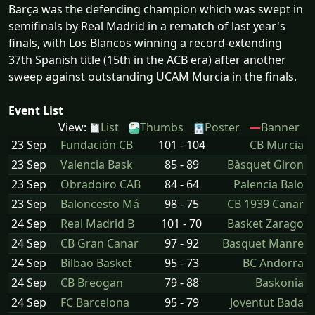
Barça was the defending champion which was swept in
semifinals by Real Madrid in a rematch of last year's
finals, with Los Blancos winning a record-extending
37th Spanish title (15th in the ACB era) after another
sweep against outstanding UCAM Murcia in the finals.
Event List
View:
List
Thumbs
Poster
Banner
23 Sep
Fundación CB
101 - 104
CB Murcia
23 Sep
Valencia Bask
85 - 89
Bàsquet Giron
23 Sep
Obradoiro CAB
84 - 64
Palencia Balo
23 Sep
Baloncesto Má
98 - 75
CB 1939 Canar
24 Sep
Real Madrid B
101 - 70
Basket Zarago
24 Sep
CB Gran Canar
97 - 92
Basquet Manre
24 Sep
Bilbao Basket
95 - 73
BC Andorra
24 Sep
CB Breogan
79 - 88
Baskonia
24 Sep
FC Barcelona
95 - 79
Joventut Bada