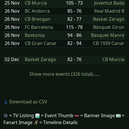
25 Nov
CB Murcia
105 - 73
Joventut Bada
26 Nov
BC Andorra
85 - 76
Real Madrid B
26 Nov
CB Breogan
82 - 77
Basket Zarago
26 Nov
FC Barcelona
115 - 78
Bàsquet Giron
26 Nov
Baskonia
94 - 86
Basquet Manre
26 Nov
CB Gran Canar
82 - 94
CB 1939 Canar
02 Dec
Basket Zarago
82 - 76
CB Murcia
Show more events (326 total)......
Download as CSV
= TV Listing
= Event Thumb
= Banner Image
=
Fanart Image
= Timeline Details