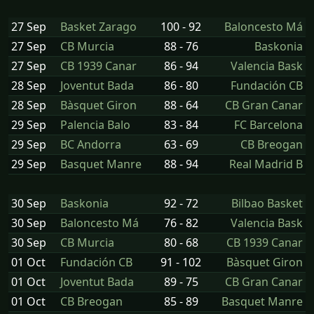
27 Sep
Basket Zarago
100 - 92
Baloncesto Má
27 Sep
CB Murcia
88 - 76
Baskonia
27 Sep
CB 1939 Canar
86 - 94
Valencia Bask
28 Sep
Joventut Bada
86 - 80
Fundación CB
28 Sep
Bàsquet Giron
88 - 64
CB Gran Canar
29 Sep
Palencia Balo
83 - 84
FC Barcelona
29 Sep
BC Andorra
63 - 69
CB Breogan
29 Sep
Basquet Manre
88 - 94
Real Madrid B
30 Sep
Baskonia
92 - 72
Bilbao Basket
30 Sep
Baloncesto Má
76 - 82
Valencia Bask
30 Sep
CB Murcia
80 - 68
CB 1939 Canar
01 Oct
Fundación CB
91 - 102
Bàsquet Giron
01 Oct
Joventut Bada
89 - 75
CB Gran Canar
01 Oct
CB Breogan
85 - 89
Basquet Manre