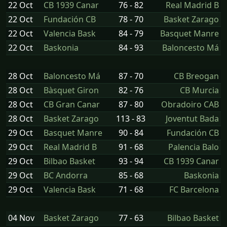
22 Oct
CB 1939 Canar
76 - 82
Real Madrid B
22 Oct
Fundación CB
78 - 70
Basket Zarago
22 Oct
Valencia Bask
84 - 79
Basquet Manre
22 Oct
Baskonia
84 - 93
Baloncesto Má
28 Oct
Baloncesto Má
87 - 70
CB Breogan
28 Oct
Bàsquet Giron
82 - 76
CB Murcia
28 Oct
CB Gran Canar
87 - 80
Obradoiro CAB
28 Oct
Basket Zarago
113 - 83
Joventut Bada
29 Oct
Basquet Manre
90 - 84
Fundación CB
29 Oct
Real Madrid B
91 - 68
Palencia Balo
29 Oct
Bilbao Basket
93 - 94
CB 1939 Canar
29 Oct
BC Andorra
85 - 68
Baskonia
29 Oct
Valencia Bask
71 - 68
FC Barcelona
04 Nov
Basket Zarago
77 - 63
Bilbao Basket