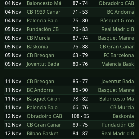
04 Nov
Baloncesto Má
87 - 74
Obradoiro CAB
04 Nov
CB 1939 Canar
71 - 53
BC Andorra
04 Nov
Palencia Balo
76 - 80
Bàsquet Giron
05 Nov
Fundación CB
76 - 83
Real Madrid B
05 Nov
CB Murcia
87 - 74
Basquet Manre
05 Nov
Baskonia
76 - 88
CB Gran Canar
05 Nov
CB Breogan
63 - 79
FC Barcelona
05 Nov
Joventut Bada
80 - 76
Valencia Bask
11 Nov
CB Breogan
85 - 77
Joventut Bada
11 Nov
BC Andorra
86 - 90
Basquet Manre
11 Nov
Bàsquet Giron
78 - 82
Baloncesto Má
11 Nov
Palencia Balo
66 - 76
CB Murcia
12 Nov
Obradoiro CAB
108 - 95
Baskonia
12 Nov
CB Gran Canar
89 - 75
Fundación CB
12 Nov
Bilbao Basket
84 - 87
Real Madrid B