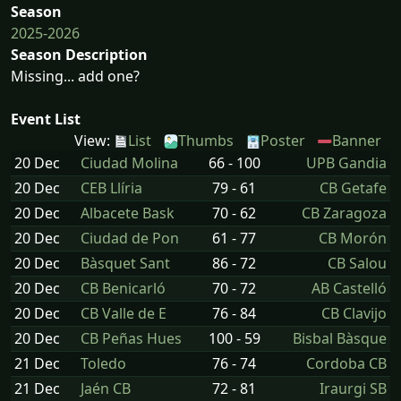
Season
2025-2026
Season Description
Missing... add one?
Event List
View:
List
Thumbs
Poster
Banner
20 Dec
Ciudad Molina
66 - 100
UPB Gandia
20 Dec
CEB Llíria
79 - 61
CB Getafe
20 Dec
Albacete Bask
70 - 62
CB Zaragoza
20 Dec
Ciudad de Pon
61 - 77
CB Morón
20 Dec
Bàsquet Sant
86 - 72
CB Salou
20 Dec
CB Benicarló
70 - 72
AB Castelló
20 Dec
CB Valle de E
76 - 84
CB Clavijo
20 Dec
CB Peñas Hues
100 - 59
Bisbal Bàsque
21 Dec
Toledo
76 - 74
Cordoba CB
21 Dec
Jaén CB
72 - 81
Iraurgi SB