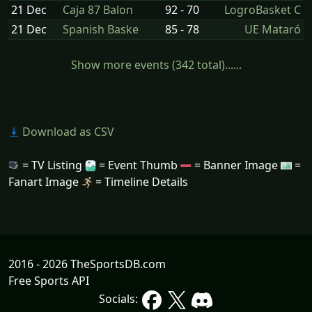
21 Dec
Caja 87 Balon
92 - 70
LogroBasket C
21 Dec
Spanish Baske
85 - 78
UE Mataró
Show more events (342 total)......
Download as CSV
= TV Listing
= Event Thumb
= Banner Image
=
Fanart Image
= Timeline Details
2016 - 2026 TheSportsDB.com
Free Sports API
Socials: