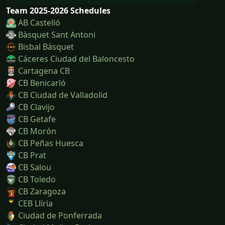
Team 2025-2026 Schedules
AB Castelló
Bàsquet Sant Antoni
Bisbal Bàsquet
Cáceres Ciudad del Baloncesto
Cartagena CB
CB Benicarló
CB Ciudad de Valladolid
CB Clavijo
CB Getafe
CB Morón
CB Peñas Huesca
CB Prat
CB Salou
CB Toledo
CB Zaragoza
CEB Llíria
Ciudad de Ponferrada