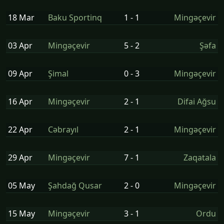
18 Mar
Baku Sportinq
1 - 1
Mingəçevir
03 Apr
Mingəçevir
5 - 2
Şəfa
09 Apr
Şi̇mal
0 - 3
Mingəçevir
16 Apr
Mingəçevir
2 - 1
Difai Ağsu
22 Apr
Cəbrayıl
2 - 1
Mingəçevir
29 Apr
Mingəçevir
7 - 1
Zaqatala
05 May
Şahdağ Qusar
2 - 0
Mingəçevir
15 May
Mingəçevir
3 - 1
Ordu