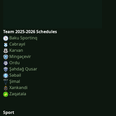
Team 2025-2026 Schedules
Baku Sportinq
Cəbrayıl
Karvan
Mingəçevir
Ordu
Şahdağ Qusar
Səbail
Şi̇mal
Xankəndi
Zaqatala
Sport