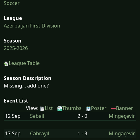
Soccer
League
Azerbaijan First Division
Season
2025-2026
League Table
Season Description
Missing... add one?
Event List
View:
List
Thumbs
Poster
Banner
12 Sep
Səbail
2 - 0
Mingəçevir
17 Sep
Cəbrayıl
1 - 3
Mingəçevir