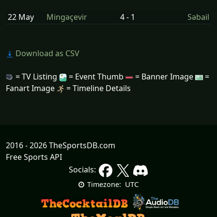
22 May
Mingəçevir
4 - 1
Səbail
Download as CSV
= TV Listing
= Event Thumb
= Banner Image
=
Fanart Image
= Timeline Details
2016 - 2026 TheSportsDB.com
Free Sports API
Socials:
UTC
Timezone: