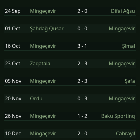
24 Sep
Mingəçevir
2 - 0
Difai Ağsu
01 Oct
Şahdağ Qusar
0 - 0
Mingəçevir
16 Oct
Mingəçevir
3 - 1
Şi̇mal
23 Oct
Zaqatala
2 - 3
Mingəçevir
05 Nov
Mingəçevir
2 - 3
Şəfa
20 Nov
Ordu
0 - 3
Mingəçevir
26 Nov
Mingəçevir
1 - 2
Baku Sportinq
10 Dec
Mingəçevir
2 - 0
Cəbrayıl