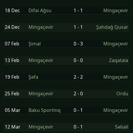
18 Dec
Difai Ağsu
1 - 1
Mingəçevir
24 Dec
Mingəçevir
1 - 1
Şahdağ Qusar
07 Feb
Şi̇mal
0 - 3
Mingəçevir
13 Feb
Mingəçevir
0 - 0
Zaqatala
19 Feb
Şəfa
2 - 2
Mingəçevir
25 Feb
Mingəçevir
2 - 0
Ordu
05 Mar
Baku Sportinq
0 - 1
Mingəçevir
12 Mar
Mingəçevir
0 - 1
Səbail